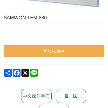
SAMWON TEMI880
加入詢價車
Share
Facebook
X
Line