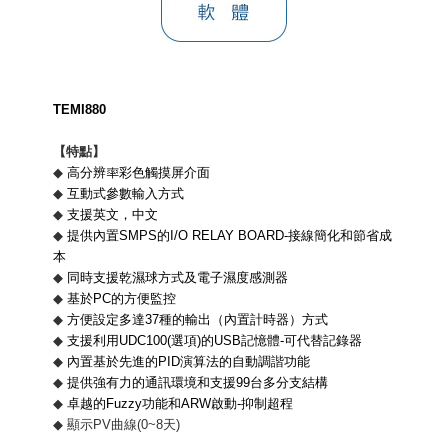
TEMI880
【特點】
◆
高分辨率彩色觸摸屏介面
◆
互動式參數輸入方式
◆
支援英文，中文
◆
提供內置
SMPS
的
I/O RELAY BOARD-
接線簡化和節省成
本
◆
同時支援乾濕球方式及電子濕度感測器
◆
基於
PC
的方便監控
◆
方便設定多達
37
種的輸出（內置計時器）方式
◆
支援利用
UDC100(
選項
)
的
USB
記憶體
-
可代替記錄器
◆
內置基於先進的
PID
演算法的自動調諧功能
◆
提供強有力的通訊環境和支援
99
台多分支結構
◆
卓越的
Fuzzy
功能和
ARW
啟動
-
抑制超程
◆
顯示
PV
曲線
(0~8
天
)