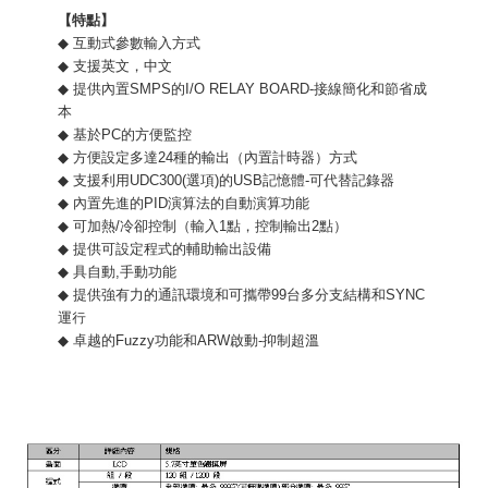
【特點】
◆
互動式參數輸入方式
◆
支援英文，中文
◆
提供內置
SMPS
的
I/O RELAY BOARD-
接線簡化和節省成
本
◆
基於
PC
的方便監控
◆
方便設定多達
24
種的輸出（內置計時器）方式
◆
支援利用
UDC300(
選項
)
的
USB
記憶體
-
可代替記錄器
◆
內置先進的
PID
演算法的自動演算功能
◆
可加熱
/
冷卻控制（輸入
1
點，控制輸出
2
點）
◆
提供可設定程式的輔助輸出設備
◆
具自動
,
手動功能
◆
提供強有力的通訊環境和可攜帶
99
台多分支結構和
SYNC
運行
◆
卓越的
Fuzzy
功能和
ARW
啟動
-
抑制超溫