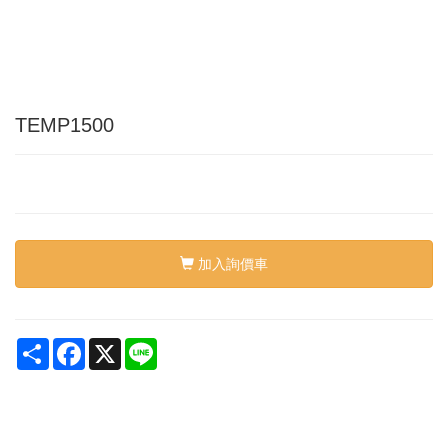
TEMP1500
加入詢價車
Share
Facebook
X
Line