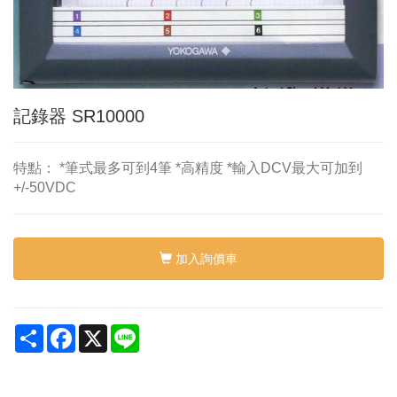
記錄器 SR10000
特點： *筆式最多可到4筆 *高精度 *輸入DCV最大可加到
+/-50VDC
加入詢價車
Share
Facebook
X
Line