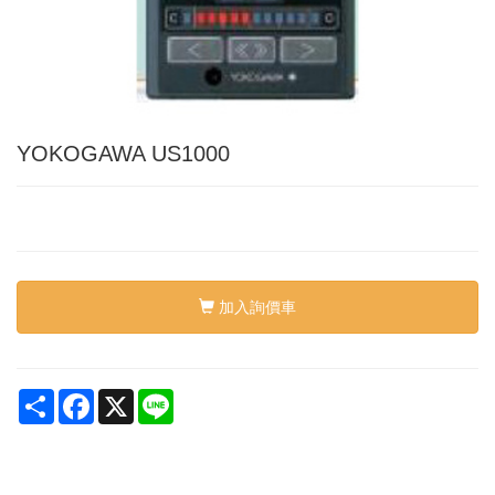
YOKOGAWA US1000
加入詢價車
Share
Facebook
X
Line